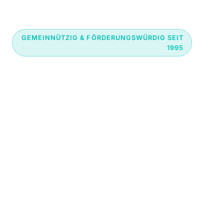
GEMEINNÜTZIG & FÖRDERUNGSWÜRDIG SEIT
1995
Jedes Tier verdient
ein liebevolles
Zuhause
Wir sind die Tierhilfe Ludwigshafen e.V.,
ein gemeinnütziger Verein, der sich
durch Spenden und Mitgliedsbeiträge
finanziert.
Schön, dass Sie da sind! Entdecken Sie