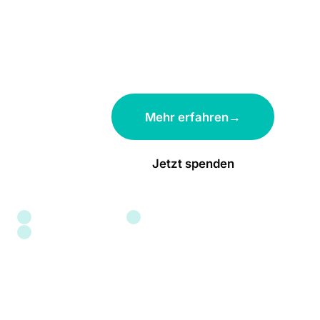
unsere Arbeit, lernen Sie unsere
Schützlinge kennen und erfahren Sie,
wie auch Sie helfen können.
Mehr erfahren
Jetzt spenden
Tierschutzpreis 1995
Gemeinnützig anerkannt
Förderungswürdig